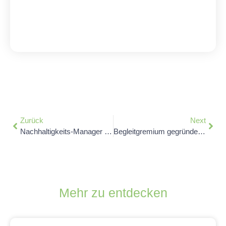
Zurück
Next
Nachhaltigkeits-Manager Jona Peters als Studio-Gast bei „Sport Total Lokal“
Begleitgremium gegründet: „Aufsichtsrat“ für das Netzwerkbüro ins Leben gerufen
Mehr zu entdecken